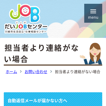
コ
ホーム
ン
menu
テ
相談手順
ン
ご相談メニュー
ツ
住居確保給付金について （旧住宅支援給付）
へ
担当者より連絡がな
ス
生活保護制度について
い場合
キ
しごと応援事業について (PDFリンク)
ッ
ホーム
お問い合わせ
担当者より連絡がない場合
プ
よくある質問
今回の相談事例
お問い合わせ
自動返信メールが届かない方へ
オンライン相談