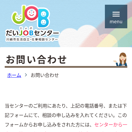
コ
ホーム
ン
menu
テ
相談手順
ン
ご相談メニュー
ツ
住居確保給付金について （旧住宅支援給付）
へ
お問い合わせ
ス
生活保護制度について
キ
ホーム
お問い合わせ
しごと応援事業について (PDFリンク)
ッ
プ
よくある質問
今回の相談事例
当センターのご利用にあたり、上記の電話番号、または下
お問い合わせ
記フォームにて、相談の申し込みを入れてください。この
フォームからお申し込みをされた方には、
センターから一
オンライン相談