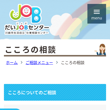
コ
ホーム
ン
menu
テ
相談手順
ン
ご相談メニュー
ツ
住居確保給付金について （旧住宅支援給付）
へ
こころの相談
ス
生活保護制度について
キ
ホーム
ご相談メニュー
こころの相談
しごと応援事業について (PDFリンク)
ッ
プ
よくある質問
今回の相談事例
こころについてのご相談
お問い合わせ
オンライン相談